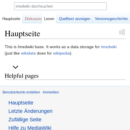
Suche
Hauptseite
Diskussion
Lesen
Quelltext anzeigen
Versionsgeschichte
Hauptseite
Zur
Zur
This is Imedwiki base. It works as a data storage for
imedwiki
Navigation
Suche
(just like
wikidata
does for
wikipedia
).
springen
springen
Helpful pages
Benutzerkonto erstellen
Anmelden
Hauptseite
Letzte Änderungen
Zufällige Seite
Hilfe zu MediaWiki