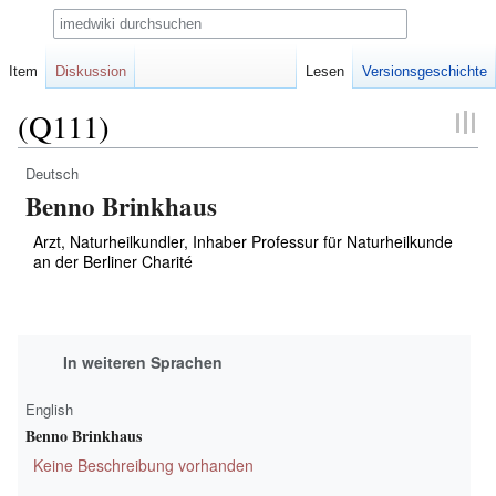
Suche
Item
Diskussion
Lesen
Versionsgeschichte
(Q111)
Deutsch
Zur
Zur
Benno Brinkhaus
Navigation
Suche
springen
springen
Arzt, Naturheilkundler, Inhaber Professur für Naturheilkunde
an der Berliner Charité
In weiteren Sprachen
English
Benno Brinkhaus
Keine Beschreibung vorhanden