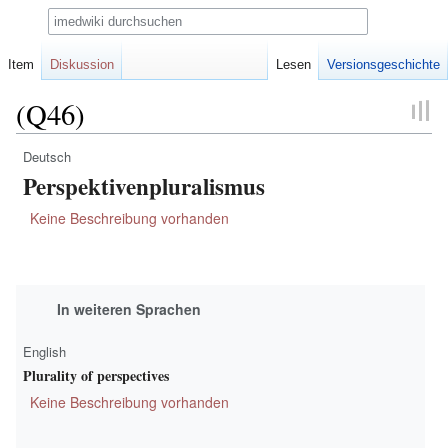
Suche
Item
Diskussion
Lesen
Versionsgeschichte
(Q46)
Deutsch
Zur
Zur
Perspektivenpluralismus
Navigation
Suche
springen
springen
Keine Beschreibung vorhanden
In weiteren Sprachen
English
Plurality of perspectives
Keine Beschreibung vorhanden