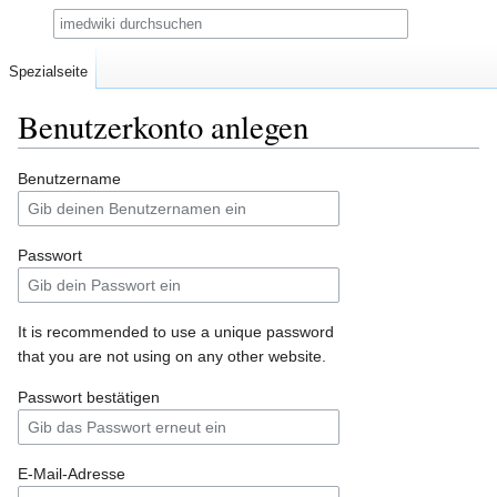
Suche
Spezialseite
Benutzerkonto anlegen
Zur
Zur
Benutzername
Navigation
Suche
springen
springen
Passwort
It is recommended to use a unique password
that you are not using on any other website.
Passwort bestätigen
E-Mail-Adresse